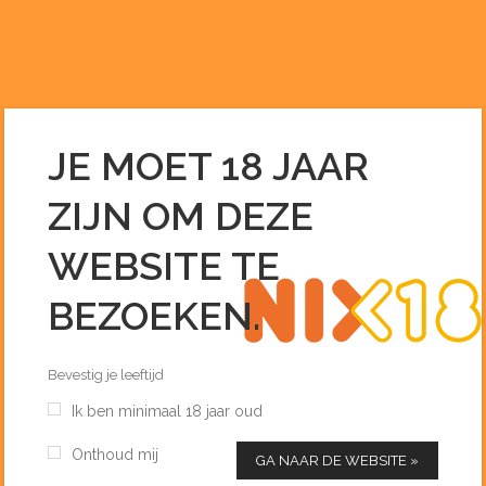
0255 – 51 33 96
INFO@DEDRANKENIER.NL
JE MOET 18 JAAR
CHATEAU RAUZAN GASSIES
ZIJN OM DEZE
MARGAUX 1957
Home
/
Wijn
/
Chateau Rauzan Gassies Margaux 1957
WEBSITE TE
BEZOEKEN.
Bevestig je leeftijd
Ik ben minimaal 18 jaar oud
Onthoud mij