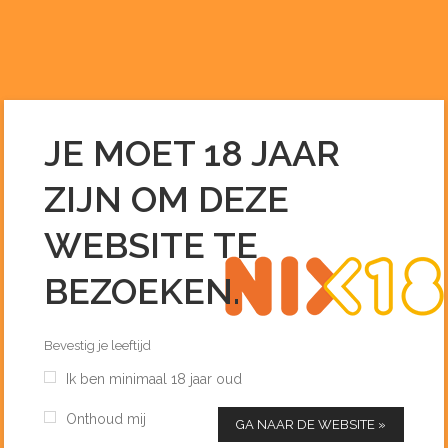
0255 – 51 33 96
INFO@DEDRANKENIER.NL
JE MOET 18 JAAR
SPIER CABERNET SAUVIGNON
ZIJN OM DEZE
SIGNATURE 75 CL
Home
/
Wijn
/
Spier Cabernet Sauvignon Signature 75 cl
WEBSITE TE
BEZOEKEN.
Bevestig je leeftijd
Ik ben minimaal 18 jaar oud
Onthoud mij