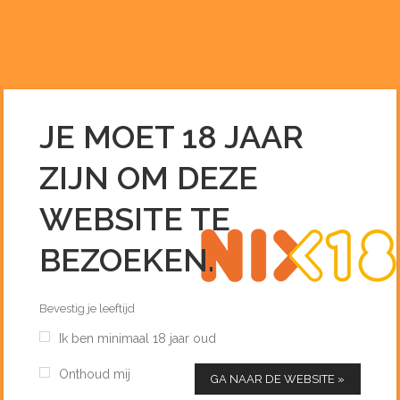
0255 – 51 33 96
INFO@DEDRANKENIER.NL
JE MOET 18 JAAR
SPIER PINOTAGE SIGNATURE
ZIJN OM DEZE
75 CL
Home
/
Wijn
/
Spier Pinotage Signature 75 cl
WEBSITE TE
BEZOEKEN.
Bevestig je leeftijd
Ik ben minimaal 18 jaar oud
Onthoud mij