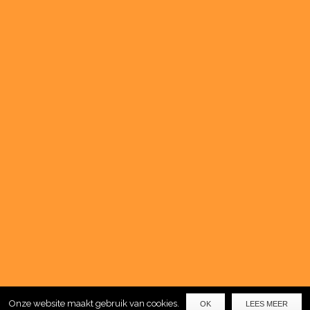
Maandag 13:00 – 18:00
Dinsdag 09:00 – 18:00
Woensdag 09:00 – 18:00
Donderdag 09:00 – 18:00
Vrijdag 09:00 – 18:00
Zaterdag 09:30 – 17:30
Zondag Gesloten
LIKE ONS OP FACEBOOK
Copyright © de Drankenier. All Rights Reserved | Designed by
www.oddesigns.nl
Onze website maakt gebruik van cookies.
OK
LEES MEER