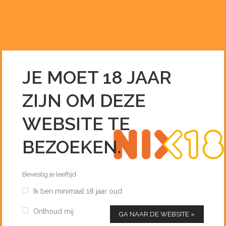
0255 – 51 33 96
INFO@DEDRANKENIER.NL
JE MOET 18 JAAR
NIEUWS
ZIJN OM DEZE
Home
/
Nieuws
/
Whisky Tasting 25 September 2026
WEBSITE TE
BEZOEKEN.
Bevestig je leeftijd
Ik ben minimaal 18 jaar oud
Onthoud mij