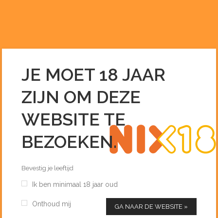
0255 – 51 33 96
INFO@DEDRANKENIER.NL
JE MOET 18 JAAR
NIEUWS
ZIJN OM DEZE
Home
/
Nieuws
/
Vacature: Verkoopmedewerker 15 – 24 uur per
week
WEBSITE TE
BEZOEKEN.
Bevestig je leeftijd
Ik ben minimaal 18 jaar oud
Onthoud mij