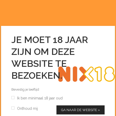
0255 – 51 33 96
INFO@DEDRANKENIER.NL
JE MOET 18 JAAR
BOMBARDINO WALCHER 100
ZIJN OM DEZE
CL
Home
/
Likeuren
/
Bombardino Walcher 100 cl
WEBSITE TE
BEZOEKEN.
Bevestig je leeftijd
Ik ben minimaal 18 jaar oud
Onthoud mij