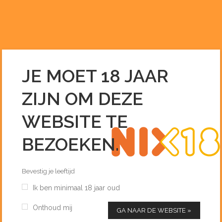
0255 – 51 33 96
INFO@DEDRANKENIER.NL
JE MOET 18 JAAR
RON MIEL INDIAS HONING RUM
ZIJN OM DEZE
70 CL
Home
/
Rum
/
Ron Miel indias honing rum 70 cl
WEBSITE TE
BEZOEKEN.
Bevestig je leeftijd
Ik ben minimaal 18 jaar oud
Onthoud mij