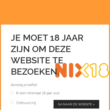
JE MOET 18 JAAR
ZIJN OM DEZE
EL
OVER ONS
PARTYVERHUUR
PROEVERIJ
NIEU
WEBSITE TE
BEZOEKEN.
LIKEUREN
Bevestig je leeftijd
Home
/
Likeuren
/
Pagina 2
Ik ben minimaal 18 jaar oud
Onthoud mij